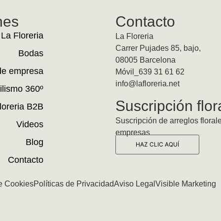
nes
Contacto
La Floreria
La Floreria
Carrer Pujades 85, bajo,
Bodas
08005 Barcelona
de empresa
Móvil_639 31 61 62
info@lafloreria.net
ilismo 360º
Suscripción flor
loreria B2B
Suscripción de arreglos floral
Videos
empresas
Blog
HAZ CLIC AQUÍ
Contacto
de Cookies
Políticas de Privacidad
Aviso Legal
Visible Marketing