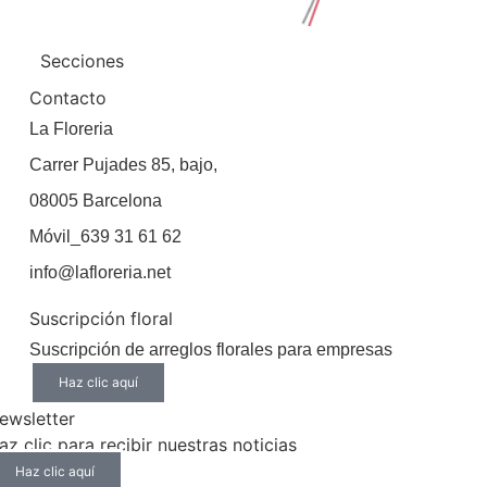
Secciones
Contacto
La Floreria
Carrer Pujades 85, bajo,
08005 Barcelona
Móvil_639 31 61 62
info@lafloreria.net
Suscripción floral
Suscripción de arreglos florales para empresas
Haz clic aquí
ewsletter
az clic para recibir nuestras noticias
Haz clic aquí