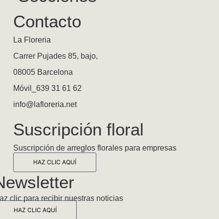
Contacto
La Floreria
Carrer Pujades 85, bajo,
08005 Barcelona
Móvil_639 31 61 62
info@lafloreria.net
Suscripción floral
Suscripción de arreglos florales para empresas
HAZ CLIC AQUÍ
Newsletter
az clic para recibir nuestras noticias
HAZ CLIC AQUÍ