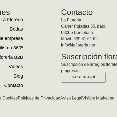
nes
Contacto
La Floreria
La Floreria
Carrer Pujades 85, bajo,
Bodas
08005 Barcelona
de empresa
Móvil_639 31 61 62
info@lafloreria.net
ilismo 360º
Suscripción flor
loreria B2B
Suscripción de arreglos floral
Videos
empresas
Blog
HAZ CLIC AQUÍ
Contacto
de Cookies
Políticas de Privacidad
Aviso Legal
Visible Marketing