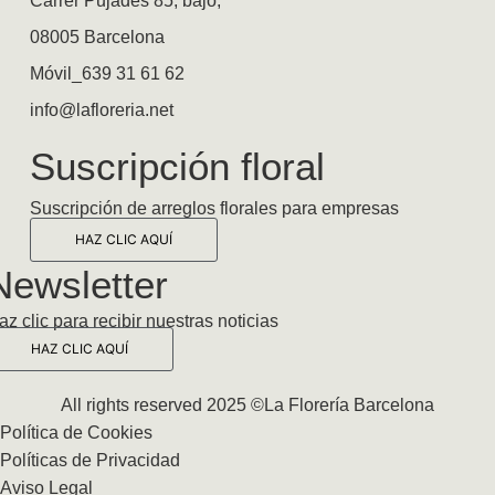
Carrer Pujades 85, bajo,
08005 Barcelona
Móvil_639 31 61 62
info@lafloreria.net
Suscripción floral
Suscripción de arreglos florales para empresas
HAZ CLIC AQUÍ
Newsletter
az clic para recibir nuestras noticias
HAZ CLIC AQUÍ
All rights reserved 2025 ©La Florería Barcelona
Política de Cookies
Políticas de Privacidad
Aviso Legal