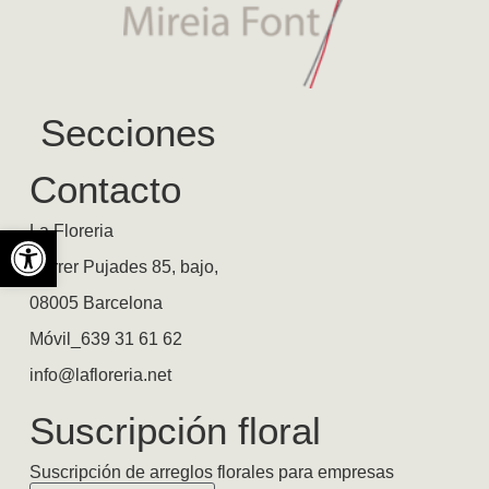
Secciones
Contacto
Abrir barra de herramientas
La Floreria
Carrer Pujades 85, bajo,
08005 Barcelona
Móvil_639 31 61 62
info@lafloreria.net
Suscripción floral
Suscripción de arreglos florales para empresas