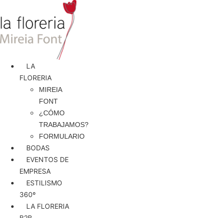
Ir
al
contenido
LA
FLORERIA
MIREIA
FONT
¿CÓMO
TRABAJAMOS?
FORMULARIO
BODAS
EVENTOS DE
EMPRESA
ESTILISMO
360º
LA FLORERIA
B2B