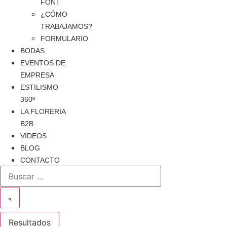
FONT
¿CÓMO
TRABAJAMOS?
FORMULARIO
BODAS
EVENTOS DE
EMPRESA
ESTILISMO
360º
LA FLORERIA
B2B
VIDEOS
BLOG
CONTACTO
Search
...
buscar
Resultados