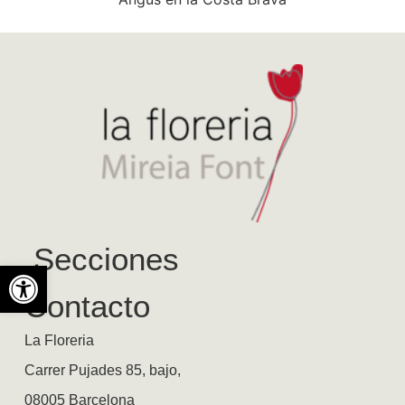
Secciones
Abrir barra de herramientas
Contacto
La Floreria
Carrer Pujades 85, bajo,
08005 Barcelona