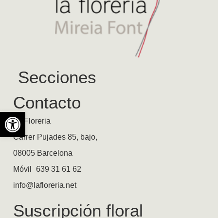
Secciones
Contacto
Abrir barra de herramientas
La Floreria
Carrer Pujades 85, bajo,
08005 Barcelona
Móvil_639 31 61 62
info@lafloreria.net
Suscripción floral