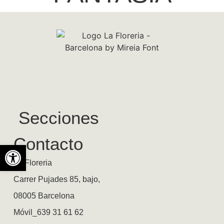
Secciones
Contacto
Abrir barra de herramientas
La Floreria
Carrer Pujades 85, bajo,
08005 Barcelona
Móvil_639 31 61 62