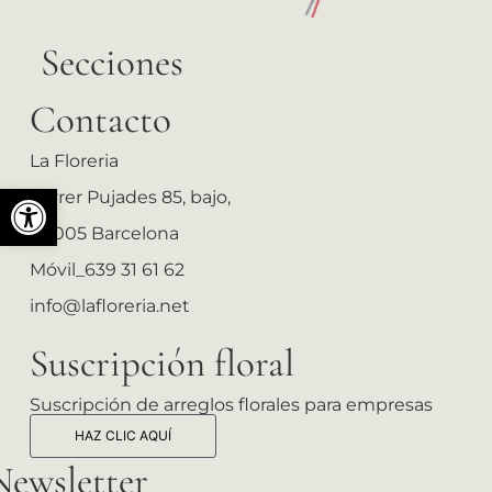
Secciones
Contacto
La Floreria
Abrir barra de herramientas
Carrer Pujades 85, bajo,
08005 Barcelona
Móvil_639 31 61 62
info@lafloreria.net
Suscripción floral
Suscripción de arreglos florales para empresas
HAZ CLIC AQUÍ
Newsletter