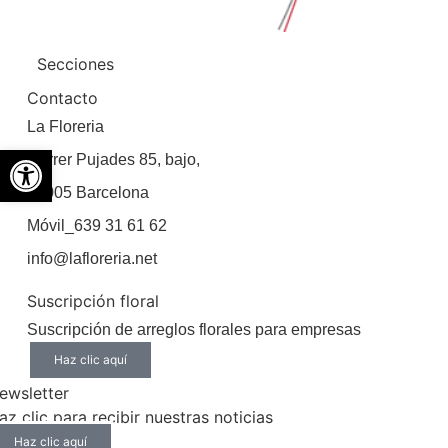
Secciones
Contacto
La Floreria
Abrir barra de herramientas
Carrer Pujades 85, bajo,
08005 Barcelona
Móvil_639 31 61 62
info@lafloreria.net
Suscripción floral
Suscripción de arreglos florales para empresas
Haz clic aquí
ewsletter
az clic para recibir nuestras noticias
Haz clic aquí