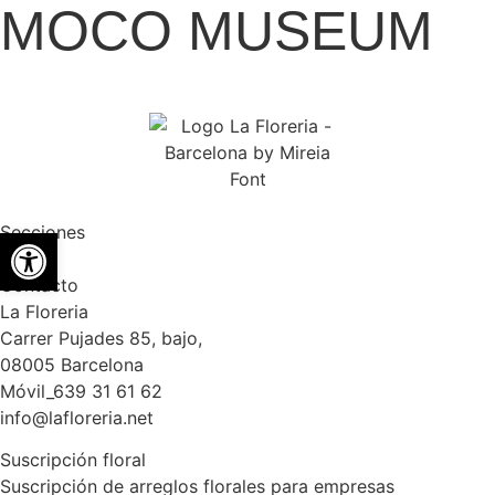
MOCO MUSEUM
Abrir barra de herramientas
Secciones
Contacto
La Floreria
Carrer Pujades 85, bajo,
08005 Barcelona
Móvil_639 31 61 62
info@lafloreria.net
Suscripción floral
Suscripción de arreglos florales para empresas