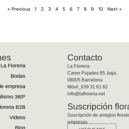
« Previous
1
2
3
4
5
6
7
8
9
10
Next »
nes
Contacto
La Floreria
La Floreria
Carrer Pujades 85, bajo,
Bodas
08005 Barcelona
de empresa
Móvil_639 31 61 62
info@lafloreria.net
ilismo 360º
Suscripción flor
loreria B2B
Suscripción de arreglos floral
Videos
empresas
Blog