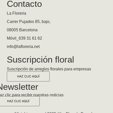
Contacto
La Floreria
Carrer Pujades 85, bajo,
08005 Barcelona
Móvil_639 31 61 62
info@lafloreria.net
Suscripción floral
Suscripción de arreglos florales para empresas
HAZ CLIC AQUÍ
Newsletter
az clic para recibir nuestras noticias
HAZ CLIC AQUÍ