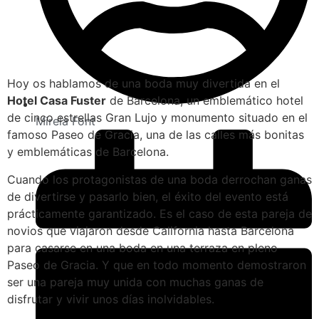
Hoy os hablamos de una boda muy divertida en el
Hotel Casa Fuster
de Barcelona, un emblemático hotel
de cinco estrellas Gran Lujo y monumento situado en el
Mireia Font
famoso Paseo de Gracia, una de las calles más bonitas
y emblemáticas de Barcelona.
Cuando los protagonistas de una boda derrochan ganas
de divertirse y pasarlo bien, el éxito del evento está
prácticamente garantizado. Es el caso de esta pareja de
novios que viajaron desde California hasta Barcelona
para casarse en una boda en una terraza en pleno
Paseo de Gracia. Y que en todo momento demostraron
ser una pareja muy unida con muchas ganas de
disfrutar y vivir unos días inolvidables.